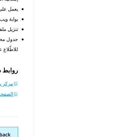
يعمل على 
بوابة ويب
تنزيل ملفات PDF عل
جدول محت
للاطّلاع 
روابط 
مركز مستندات vaya
الصفحة 
back