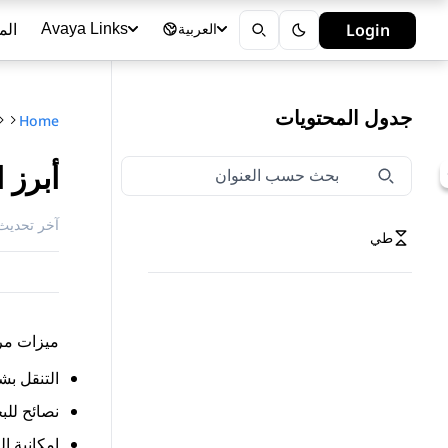
الم
Login
Avaya Links
العربية
جدول المحتويات
Home
أبرز 
تصفية التنقل حسب العنوان
اكتب لتصفية عناصر التنقل حسب العنوان
آخر تحديث 
طي
ميزات
مرك
التنقل ب
نصائح لل
إمكانية ا