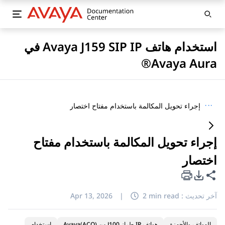
استخدام هاتف Avaya J159 SIP IP في
Avaya Aura®
···
إجراء تحويل المكالمة باستخدام مفتاح اختصار
إجراء تحويل المكالمة باستخدام مفتاح
اختصار
خيارات تصدير PDF
مشاركة هذه الصفحة
آخر تحديث :
2 min read
|
Apr 13, 2026
الهواتف والأجهزة
هواتف IP طراز J100 من Avaya(ACO)
استخدام