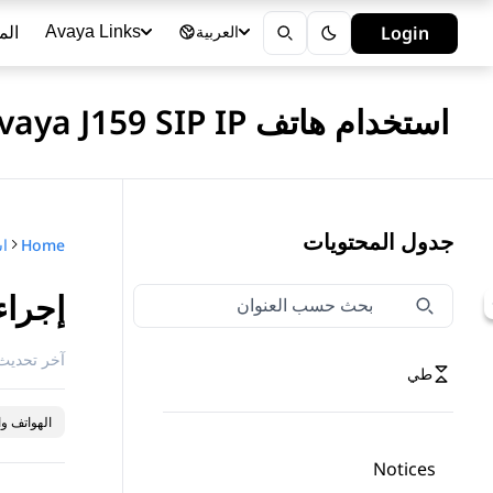
الم
Login
Avaya Links
العربية
استخدام هاتف Avaya J159 SIP IP في Avaya Aura®
جدول المحتويات
Home
إجراء
تصفية التنقل حسب العنوان
اكتب لتصفية عناصر التنقل حسب العنوان
آخر تحديث 
طي
الهواتف وا
Notices