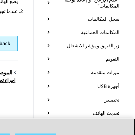
يضع الهاتف
المكالمات”
عندما تج
سجل المكالمات
المكالمات الجماعية
back
زر الفريق ومؤشر الانشغال
التقويم
الموض
ميزات متقدمة
إجراء تح
gation
أجهزة USB
تخصيص
تحديث الهاتف
صيانة