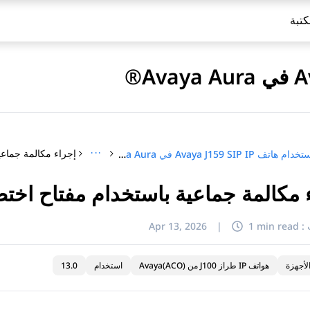
كتبة
···
استخدام هاتف Avaya J159 SIP IP في Avaya Aura®
 مكالمة جماعية باستخدام مفتاح اختص
:
1 min read
|
Apr 13, 2026
لأجهزة
هواتف IP طراز J100 من Avaya(ACO)
استخدام
13.0