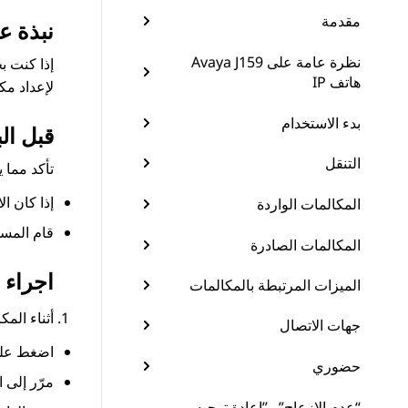
مقدمة
نبذة ع
نظرة عامة على Avaya J159
إذا كنت ب
هاتف IP
لإعداد مك
بدء الاستخدام
قبل الب
التنقل
تأكد مما ي
إذا كان الاختصار 
المكالمات الواردة
قام المسؤ
المكالمات الصادرة
اجراء
الميزات المرتبطة بالمكالمات
أثناء الم
جهات الاتصال
اضغط على 
حضوري
مرّر إلى 
“عدم الإزعاج” و”إعادة توجيه