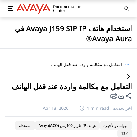
استخدام هاتف Avaya J159 SIP IP في
Avaya Aura®
···
التعامل مع مكالمة واردة عند قفل الهاتف
التعامل مع مكالمة واردة عند قفل الهاتف
خيارات تصدير PDF
مشاركة هذه الصفحة
آخر تحديث :
1 min read
|
Apr 13, 2026
الهواتف والأجهزة
هواتف IP طراز J100 من Avaya(ACO)
استخدام
13.0