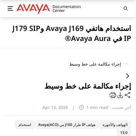
استخدام هاتفي Avaya J169 وJ179 SIP
IP في Avaya Aura®
···
إجراء مكالمة على خط وسيط
إجراء مكالمة على خط وسيط
خيارات تصدير PDF
مشاركة هذه الصفحة
آخر تحديث :
1 min read
|
Apr 13, 2026
الهواتف والأجهزة
هواتف IP طراز J100 من Avaya(ACO)
استخدام
13.0