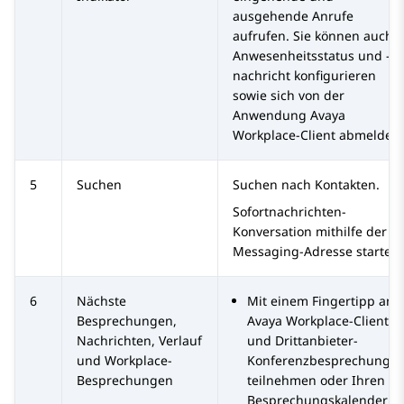
ausgehende Anrufe
aufrufen. Sie können auch
Anwesenheitsstatus und -
nachricht konfigurieren
sowie sich von der
Anwendung
Avaya
Workplace
-Client
abmelden.
5
Suchen
Suchen nach Kontakten.
Sofortnachrichten-
Konversation mithilfe der
Messaging-Adresse starten.
6
Nächste
Mit einem Fingertipp an
Besprechungen,
Avaya Workplace
-Client
-
Nachrichten, Verlauf
und Drittanbieter-
und Workplace-
Konferenzbesprechunge
Besprechungen
teilnehmen oder Ihren
Besprechungskalender