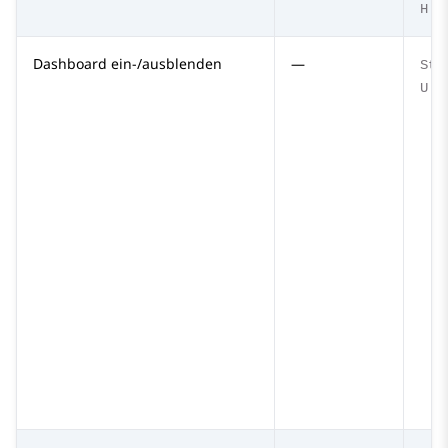
H
Dashboard ein-/ausblenden
—
Str
U