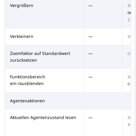
Vergrößern
—
Str
ode
(=)
Verkleinern
—
Str
Zoomfaktor auf Standardwert
—
Ctr
zurücksetzen
Funktionsbereich
—
Str
ein-/ausblenden
B
Agentenaktionen
Aktuellen Agentenzustand lesen
—
Str
4