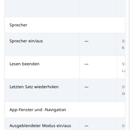
Sprecher
Sprecher ein/aus
—
Str
N
Lesen beenden
—
Str
Lee
Letzten Satz wiederholen
—
Str
Ums
App-Fenster und -Navigation
Ausgeblendeter Modus ein/aus
—
Str