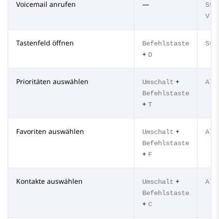
Voicemail anrufen
—
Str
V
Tastenfeld öffnen
Befehlstaste
Str
+
D
Prioritäten auswählen
+
Umschalt
Alt
Befehlstaste
+
T
Favoriten auswählen
+
Umschalt
Alt
Befehlstaste
+
F
Kontakte auswählen
+
Umschalt
Alt
Befehlstaste
+
C