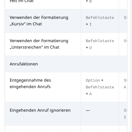
Fett im Chat
+
B
Verwenden der Formatierung
Befehlstaste
Str
„Kursiv“ im Chat
+
I
Verwenden der Formatierung
Befehlstaste
Str
„Unterstreichen“ im Chat
+
U
Anrufaktionen
Entgegennahme des
+
Option
Str
eingehenden Anrufs
Befehlstaste
A
+
A
Eingehenden Anruf ignorieren
—
Str
I