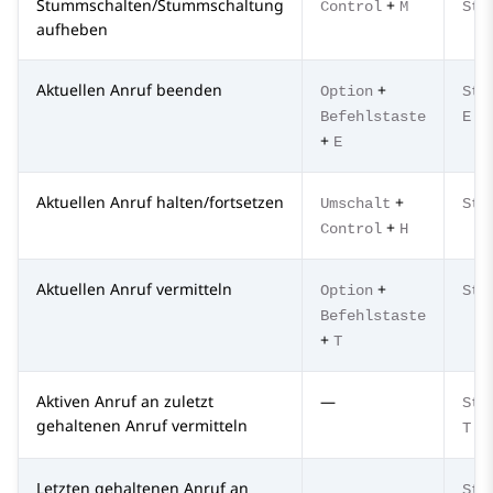
Stummschalten/Stummschaltung
+
Control
M
Str
aufheben
Aktuellen Anruf beenden
+
Option
Str
Befehlstaste
E
+
E
Aktuellen Anruf halten/fortsetzen
+
Umschalt
Str
+
Control
H
Aktuellen Anruf vermitteln
+
Option
Str
Befehlstaste
+
T
Aktiven Anruf an zuletzt
—
Str
gehaltenen Anruf vermitteln
T
Letzten gehaltenen Anruf an
Str