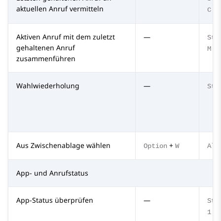
aktuellen Anruf vermitteln
C
Aktiven Anruf mit dem zuletzt
—
Str
gehaltenen Anruf
M
zusammenführen
Wahlwiederholung
—
Str
Aus Zwischenablage wählen
+
Option
W
Alt
App- und Anrufstatus
App-Status überprüfen
—
Str
1