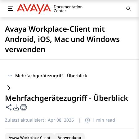
Avaya Workplace-Client mit
Android, iOS, Mac und Windows
verwenden
···
Mehrfachgerätezugriff - Überblick
Mehrfachgerätezugriff - Überblick
Diese Seite teilen
PDF-Exportoptionen
Zuletzt aktualisiert :
Apr 08, 2026
|
1 min read
Avaya Workplace-Client
Verwendung