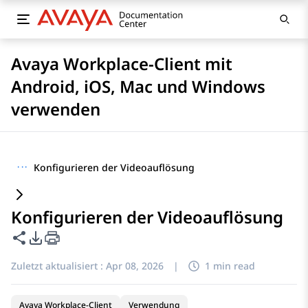
Avaya Workplace-Client mit
Android, iOS, Mac und Windows
verwenden
···
Konfigurieren der Videoauflösung
Konfigurieren der Videoauflösung
Diese Seite teilen
PDF-Exportoptionen
Zuletzt aktualisiert :
Apr 08, 2026
|
1 min read
Avaya Workplace-Client
Verwendung