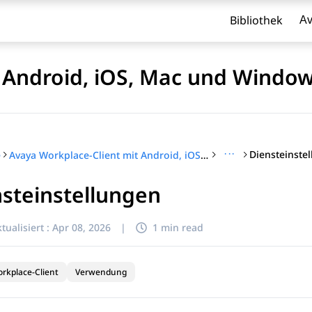
Bibliothek
Av
t Android, iOS, Mac und Wind
···
Diensteinste
e
Avaya Workplace-Client mit Android, iOS, Mac und Windows verwenden
steinstellungen
l zu filtern.
tualisiert :
Apr 08, 2026
|
1 min read
rkplace-Client
Verwendung