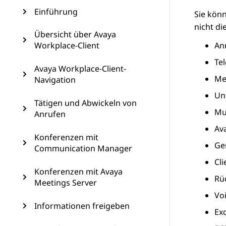
Einführung
Sie kön
nicht d
Übersicht über Avaya
Workplace-Client
An
Te
Avaya Workplace-Client-
Me
Navigation
Un
Tätigen und Abwickeln von
Mu
Anrufen
Av
Konferenzen mit
Ge
Communication Manager
Cli
Konferenzen mit Avaya
Rüc
Meetings Server
Vo
Informationen freigeben
Ex