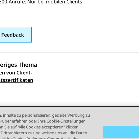
500-Anrufe: Nur bei mobilen Clients
 Feedback
eriges Thema
en von Client-
ennavigation
ätszertifikaten
, Inhalte zu personalisieren, gezielte Werbung zu
rüber erfahren oder Ihre Cookie-Einstellungen
 Sie auf "Alle Cookies akzeptieren" klicken,
rittanbietern zu und weisen uns an, die Daten
eit im Cookie Preference Center, das in der