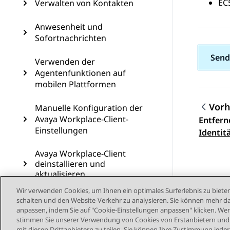
EC
Verwalten von Kontakten
Anwesenheit und
Sofortnachrichten
Send
Verwenden der
Agentenfunktionen auf
mobilen Plattformen
Vorh
Manuelle Konfiguration der
Avaya Workplace-Client-
Entfern
Them
Einstellungen
Identit
Avaya Workplace-Client
deinstallieren und
aktualisieren
Wir verwenden Cookies, um Ihnen ein optimales Surferlebnis zu bieten
Fehlerbehebung
schalten und den Website-Verkehr zu analysieren. Sie können mehr da
anpassen, indem Sie auf "Cookie-Einstellungen anpassen" klicken. Wenn
Einrichten des Avaya
stimmen Sie unserer Verwendung von Cookies von Erstanbietern und D
Workplace-Clients
mit diesen Drittanbietern zu teilen. Sie können Ihre Zustimmung jederz