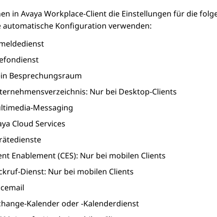
nen in
Avaya Workplace
-Client
die Einstellungen für die fol
ie automatische Konfiguration verwenden:
meldedienst
lefondienst
in Besprechungsraum
ternehmensverzeichnis: Nur bei Desktop-Clients
ltimedia-Messaging
aya Cloud Services
rätedienste
ent Enablement (CES): Nur bei mobilen Clients
kruf-Dienst: Nur bei mobilen Clients
icemail
change-Kalender oder -Kalenderdienst