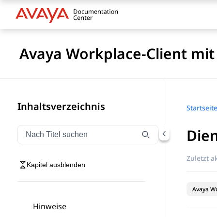
Avaya Workplace-Client mi
Inhaltsverzeichnis
Startseit
Dien
Navigation nach Titel filtern
Geben Sie Text ein, um Navigationselemente nach Tite
Zuletzt ak
Kapitel ausblenden
Avaya Wo
Hinweise