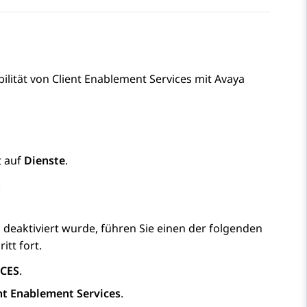
ilität von
Client Enablement Services
mit
Avaya
t
auf
Dienste
.
.
s
deaktiviert wurde, führen Sie einen der folgenden
itt fort.
CES
.
nt Enablement Services
.