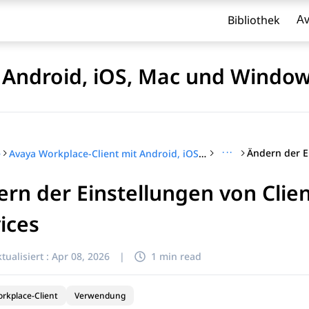
Bibliothek
Av
t Android, iOS, Mac und Wind
···
e
Avaya Workplace-Client mit Android, iOS, Mac und Windows verwenden
rn der Einstellungen von Clie
l zu filtern.
ices
tualisiert :
Apr 08, 2026
|
1 min read
rkplace-Client
Verwendung