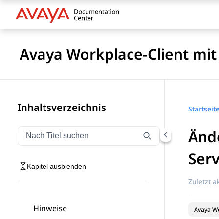
Avaya Workplace-Client mi
Inhaltsverzeichnis
Startseit
Ände
Navigation nach Titel filtern
Geben Sie Text ein, um Navigationselemente nach Tite
Serv
Kapitel ausblenden
Zuletzt ak
Hinweise
Avaya Wo