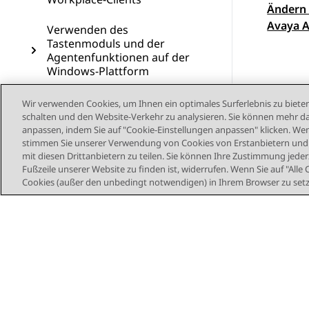
Ändern 
Them
Avaya A
Verwenden des
Tastenmoduls und der
Agentenfunktionen auf der
Windows-Plattform
Verwenden von Avaya
Wir verwenden Cookies, um Ihnen ein optimales Surferlebnis zu bieten
Calling für Microsoft Teams
schalten und den Website-Verkehr zu analysieren. Sie können mehr da
anpassen, indem Sie auf "Cookie-Einstellungen anpassen" klicken. Wenn
stimmen Sie unserer Verwendung von Cookies von Erstanbietern und D
Verwenden von Avaya Call
mit diesen Drittanbietern zu teilen. Sie können Ihre Zustimmung jederz
for Government
Fußzeile unserer Website zu finden ist, widerrufen. Wenn Sie auf "Alle 
Cookies (außer den unbedingt notwendigen) in Ihrem Browser zu set
Konfigurieren des Avaya
Workplace-Client-Add-Ins
für Microsoft Outlook
Ressourcen
Glossar