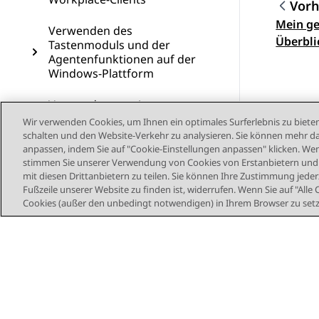
Vorh
Mein ge
Them
Verwenden des
Überbli
Tastenmoduls und der
Agentenfunktionen auf der
Windows-Plattform
Verwenden von Avaya
Calling für Microsoft Teams
Wir verwenden Cookies, um Ihnen ein optimales Surferlebnis zu bieten
schalten und den Website-Verkehr zu analysieren. Sie können mehr da
anpassen, indem Sie auf "Cookie-Einstellungen anpassen" klicken. Wenn
Verwenden von Avaya Call
stimmen Sie unserer Verwendung von Cookies von Erstanbietern und D
for Government
mit diesen Drittanbietern zu teilen. Sie können Ihre Zustimmung jederz
Fußzeile unserer Website zu finden ist, widerrufen. Wenn Sie auf "Alle 
Konfigurieren des Avaya
Cookies (außer den unbedingt notwendigen) in Ihrem Browser zu set
Workplace-Client-Add-Ins
für Microsoft Outlook
Ressourcen
Glossar