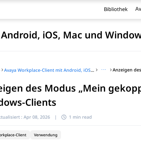
Bibliothek
Av
t Android, iOS, Mac und Wind
···
e
Avaya Workplace-Client mit Android, iOS, Mac und Windows verwenden
eigen des Modus „Mein gekopp
l zu filtern.
dows-Clients
tualisiert :
Apr 08, 2026
|
1 min read
rkplace-Client
Verwendung