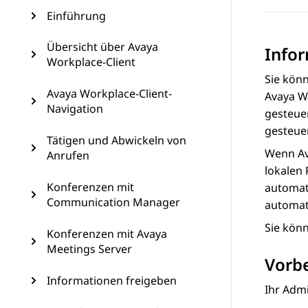
Einführung
Übersicht über Avaya
Info
Workplace-Client
Sie kön
Avaya Workplace-Client-
Avaya W
Navigation
gesteuer
gesteuer
Tätigen und Abwickeln von
Wenn
A
Anrufen
lokalen 
Konferenzen mit
automat
Communication Manager
automat
Sie kön
Konferenzen mit Avaya
Meetings Server
Vorb
Informationen freigeben
Ihr Admi