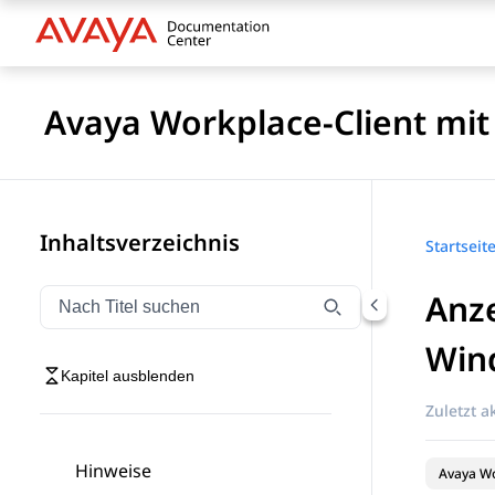
Avaya Workplace-Client mi
Inhaltsverzeichnis
Startseit
Anz
Navigation nach Titel filtern
Geben Sie Text ein, um Navigationselemente nach Tite
Win
Kapitel ausblenden
Zuletzt ak
Hinweise
Avaya Wo