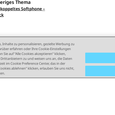
eriges Thema
koppeltes Softphone –
ennavigation
ck
, Inhalte zu personalisieren, gezielte Werbung zu
rüber erfahren oder Ihre Cookie-Einstellungen
 Sie auf "Alle Cookies akzeptieren" klicken,
rittanbietern zu und weisen uns an, die Daten
eit im Cookie Preference Center, das in der
Cookies ablehnen" klicken, erlauben Sie uns nicht,
zen.