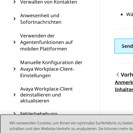
Verwalten von Kontakten
Wä
Anwesenheit und
Sofortnachrichten
Verwenden der
Agentenfunktionen auf
Send
mobilen Plattformen
Manuelle Konfiguration der
Avaya Workplace-Client-
Vorh
Einstellungen
Anmerk
Them
Avaya Workplace-Client
Inhalte
deinstallieren und
aktualisieren
Fehlerbehebung
Wir verwenden Cookies, um Ihnen ein optimales Surferlebnis zu bieten
Einrichten des Avaya
schalten und den Website-Verkehr zu analysieren. Sie können mehr da
Workplace-Clients