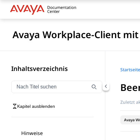
Avaya Workplace-Client mi
Inhaltsverzeichnis
Startseit
Bee
Navigation nach Titel filtern
Geben Sie Text ein, um Navigationselemente nach Tite
Zuletzt ak
Kapitel ausblenden
Avaya Wo
Hinweise