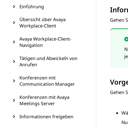
Einführung
Info
Übersicht über Avaya
Gehen S
Workplace-Client
Avaya Workplace-Client-
Navigation
N
j
Tätigen und Abwickeln von
Anrufen
Konferenzen mit
Vorg
Communication Manager
Gehen Si
Konferenzen mit Avaya
Meetings Server
Wä
Informationen freigeben
Nu