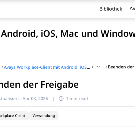
Bibliothek
Av
t Android, iOS, Mac und Wind
···
Beenden der
e
Avaya Workplace-Client mit Android, iOS, Mac und Windows verwenden
nden der Freigabe
l zu filtern.
tualisiert :
Apr 08, 2026
|
1 min read
rkplace-Client
Verwendung