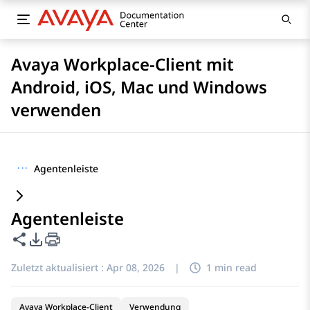
Avaya Workplace-Client mit
Android, iOS, Mac und Windows
verwenden
···
Agentenleiste
Agentenleiste
Diese Seite teilen
PDF-Exportoptionen
Zuletzt aktualisiert :
Apr 08, 2026
|
1 min read
Avaya Workplace-Client
Verwendung