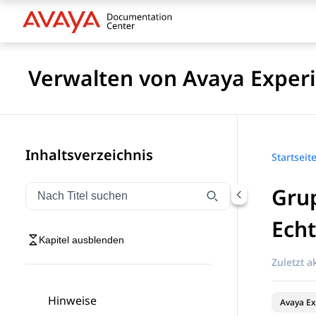
Verwalten von Avaya Experi
Inhaltsverzeichnis
Startseit
Gru
Navigation nach Titel filtern
Geben Sie Text ein, um Navigationselemente nach Tite
Echt
Kapitel ausblenden
Zuletzt ak
Hinweise
Avaya Ex