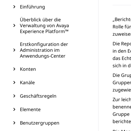
Einführung
„Bericht
Überblick über die
Verwaltung von Avaya
Rolle f
Experience Platform™
zuweise
Die
Repo
Erstkonfiguration der
Administration im
in den E
Anwendungs-Center
das Ech
sich in 
Konten
Die Gru
Kanäle
Gruppen
zugewie
Geschäftsregeln
Zur lei
benenne
Elemente
Gruppe b
bericht
Benutzergruppen