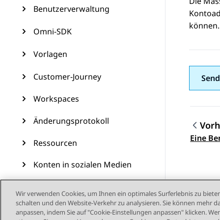
Die Mas
Benutzerverwaltung
Kontoad
können.
Omni-SDK
Vorlagen
Customer-Journey
Send
Workspaces
Änderungsprotokoll
Vorh
Them
Eine Be
Ressourcen
Konten in sozialen Medien
Contact Center-Ressourcen
Wir verwenden Cookies, um Ihnen ein optimales Surferlebnis zu bieten
schalten und den Website-Verkehr zu analysieren. Sie können mehr da
Konfigurieren der
anpassen, indem Sie auf "Cookie-Einstellungen anpassen" klicken. Wenn
Funktionen