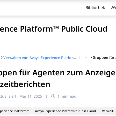
Bibliothek
Av
ence Platform™ Public Cloud
···
e
Verwalten von Avaya Experience Platform™ Public Cloud
ppen für Agenten zum Anzeige
l zu filtern.
zeitberichten
tualisiert :
Mar 11, 2025
|
1 min read
perience Platform™
Avaya Experience Platform™ Public Cloud
Verwaltu