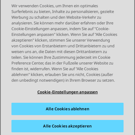
Wir verwenden Cookies, um Ihnen ein optimales
Surferlebnis zu bieten, Inhalte zu personalisieren, gezielte
Werbung zu schalten und den Website-Verkehr zu
analysieren. Sie können mehr darüber erfahren oder Ihre
Send Feedback
Cookie-Einstellungen anpassen, indem Sie auf "Cookie-
Einstellungen anpassen" klicken. Wenn Sie auf "Alle Cookies
akzeptieren" klicken, stimmen Sie unserer Verwendung
von Cookies von Erstanbietern und Drittanbietern zu und
Vorheriges Thema
Nächstes Thema
weisen uns an, die Daten mit diesen Drittanbietern zu
Themennavigation
teilen. Sie können Ihre Zustimmung jederzeit im Cookie
Preference Center, das in der Fußzeile unserer Website zu
finden ist, widerrufen. Wenn Sie auf "Alle Cookies
STAY CONNECTED
ablehnen" klicken, erlauben Sie uns nicht, Cookies (außer
den unbedingt notwendigen) in Ihrem Browser zu setzen.
Cookie-Einstellungen anpassen
Alle Cookies ablehnen
Sitemap
Nutzungsbedingungen
Datenschutz
Cookie-Richtlinie
Marken
Barrierefreiheit
Alle Cookies akzeptieren
© 2026 Avaya LLC