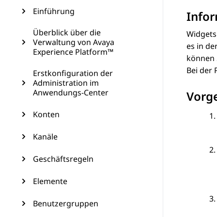
Einführung
Info
Überblick über die
Widgets 
Verwaltung von Avaya
es in d
Experience Platform™
können S
Bei der 
Erstkonfiguration der
Administration im
Anwendungs-Center
Vorg
Konten
Kanäle
Geschäftsregeln
Elemente
Benutzergruppen