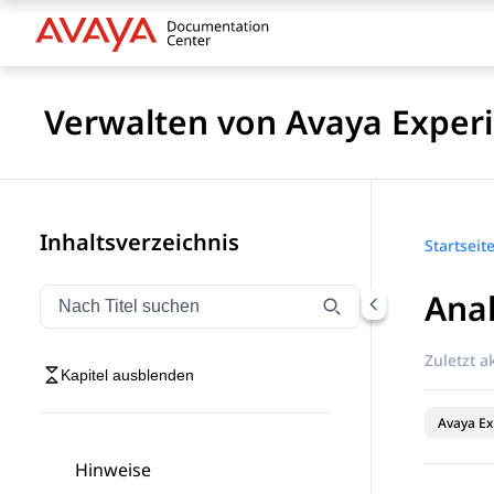
Verwalten von Avaya Experi
Inhaltsverzeichnis
Startseit
Anal
Navigation nach Titel filtern
Geben Sie Text ein, um Navigationselemente nach Tite
Zuletzt ak
Kapitel ausblenden
Avaya Ex
Hinweise