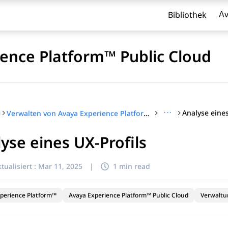
Bibliothek
Av
ence Platform™ Public Cloud
···
Analyse eines
e
Verwalten von Avaya Experience Platform™ Public Cloud
yse eines UX-Profils
l zu filtern.
tualisiert :
Mar 11, 2025
|
1 min read
perience Platform™
Avaya Experience Platform™ Public Cloud
Verwaltu