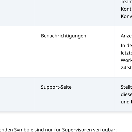
Tea
Kont
Konv
Benachrichtigungen
Anze
In d
letz
Work
24 S
Support-Seite
Stell
dies
und 
genden Symbole sind nur für Supervisoren verfügbar: