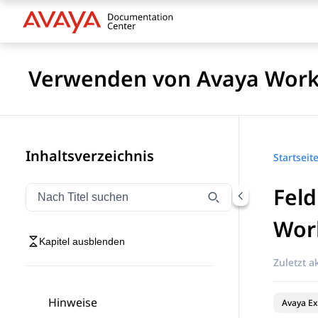
Verwenden von Avaya Works
Inhaltsverzeichnis
Startseit
Feld
Navigation nach Titel filtern
Geben Sie Text ein, um Navigationselemente nach Tite
Wor
Kapitel ausblenden
Zuletzt ak
Hinweise
Avaya Ex