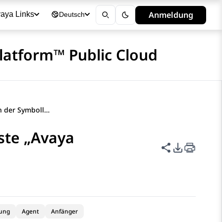
Anmeldung
aya Links
Deutsch
latform™ Public Cloud
Feldbeschreibungen der Symbolleiste „Avaya Workspaces“
ste „Avaya
Diese Seite t
PDF-Expor
ung
Agent
Anfänger