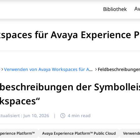
Bibliothek
Av
paces für Avaya Experience P
e
Verwenden von Avaya Workspaces für Avaya Experience Platform™ Public Cloud
beschreibungen der Symbollei
l zu filtern.
kspaces“
tualisiert :
Jun 10, 2026
|
4 min read
perience Platform™
Avaya Experience Platform™ Public Cloud
Verwend