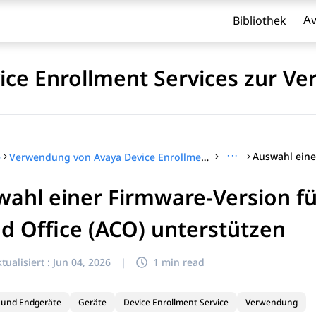
Bibliothek
Av
ce Enrollment Services zur Ve
···
e
Verwendung von Avaya Device Enrollment Services zur Verwaltung von Endgeräten
ahl einer Firmware-Version fü
l zu filtern.
d Office (ACO) unterstützen
tualisiert :
Jun 04, 2026
|
1 min read
 und Endgeräte
Geräte
Device Enrollment Service
Verwendung