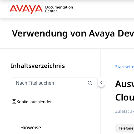
Verwendung von Avaya Devi
Inhaltsverzeichnis
Startseit
Ausw
Navigation nach Titel filtern
Geben Sie Text ein, um Navigationselemente nach Tite
Clou
Kapitel ausblenden
Zuletzt ak
Hinweise
Telefone