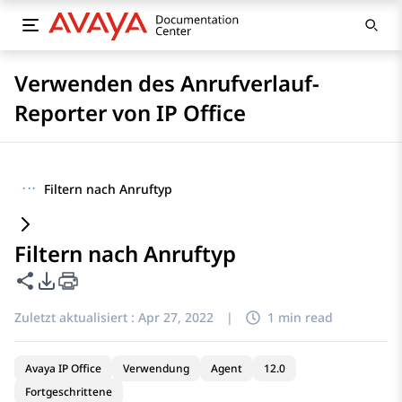
Verwenden des Anrufverlauf-
Reporter von IP Office
···
Filtern nach Anruftyp
Filtern nach Anruftyp
Diese Seite teilen
PDF-Exportoptionen
Zuletzt aktualisiert :
Apr 27, 2022
|
1 min read
Avaya IP Office
Verwendung
Agent
12.0
Fortgeschrittene