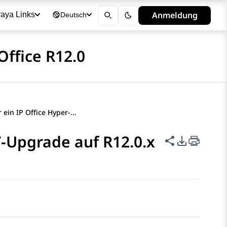
Anmeldung
aya Links
Deutsch
Office R12.0
Checkliste für ein IP Office Hyper-V-Upgrade auf R12.0.x
V-Upgrade auf R12.0.x
Diese Seite t
PDF-Expor