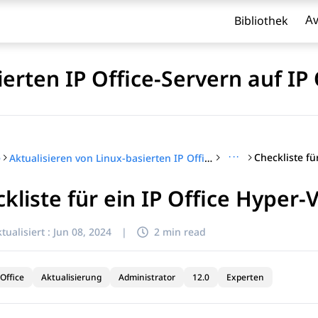
Bibliothek
Av
erten IP Office-Servern auf IP 
···
e
Aktualisieren von Linux-basierten IP Office-Servern auf IP Office R12.0
kliste für ein IP Office Hyper-
l zu filtern.
tualisiert :
Jun 08, 2024
|
2 min read
Office
Aktualisierung
Administrator
12.0
Experten