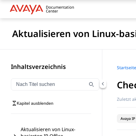
Aktualisieren von Linux-basi
Inhaltsverzeichnis
Startseit
Chec
Navigation nach Titel filtern
Geben Sie Text ein, um Navigationselemente nach Tite
Zuletzt ak
Kapitel ausblenden
Avaya IP 
Aktualisieren von Linux-