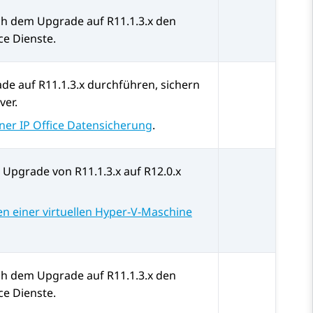
ch dem Upgrade auf
R11.1.3.x
den
ce
Dienste.
ade auf
R11.1.3.x
durchführen, sichern
ver.
iner IP Office Datensicherung
.
m Upgrade von
R11.1.3.x
auf
R12.0.x
en einer virtuellen Hyper-V-Maschine
ch dem Upgrade auf
R11.1.3.x
den
ce
Dienste.