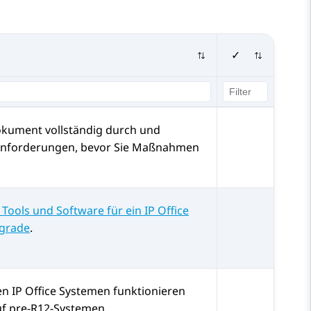
✓
okument vollständig durch und
e Anforderungen, bevor Sie Maßnahmen
 Tools und Software für ein IP Office
pgrade
.
ten
IP Office
Systemen funktionieren
uf pre-R12-Systemen.