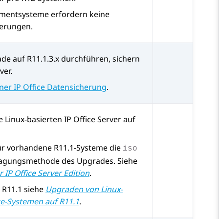
entsysteme erfordern keine
erungen.
ade auf
R11.1.3.x
durchführen, sichern
ver.
iner IP Office Datensicherung
.
ie Linux-basierten
IP Office
Server auf
ür vorhandene R11.1-Systeme die
iso
agungsmethode des Upgrades. Siehe
er
IP Office
Server Edition
.
 R11.1 siehe
Upgraden von Linux-
ice-Systemen auf R11.1
.