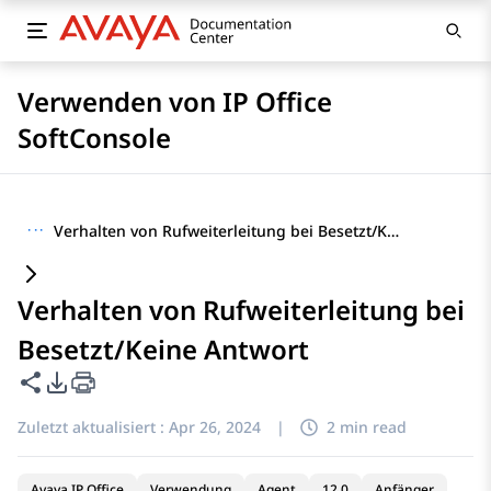
Verwenden von IP Office
SoftConsole
···
Verhalten von Rufweiterleitung bei Besetzt/Keine Antwort
Verhalten von Rufweiterleitung bei
Besetzt/Keine Antwort
Diese Seite teilen
PDF-Exportoptionen
Zuletzt aktualisiert :
Apr 26, 2024
|
2 min read
Avaya IP Office
Verwendung
Agent
12.0
Anfänger