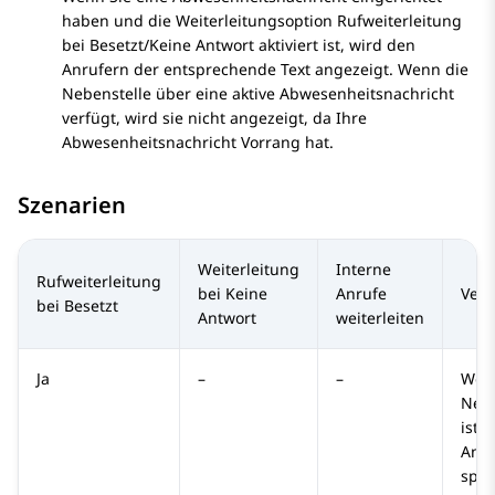
haben und die Weiterleitungsoption
Rufweiterleitung
bei Besetzt
/
Keine Antwort
aktiviert ist, wird den
Anrufern der entsprechende Text angezeigt. Wenn die
Nebenstelle über eine aktive Abwesenheitsnachricht
verfügt, wird sie nicht angezeigt, da Ihre
Abwesenheitsnachricht Vorrang hat.
Szenarien
Weiterleitung
Interne
Rufweiterleitung
bei Keine
Anrufe
Verh
bei Besetzt
Antwort
weiterleiten
Ja
–
–
Wen
Nebe
ist,
Anru
spez