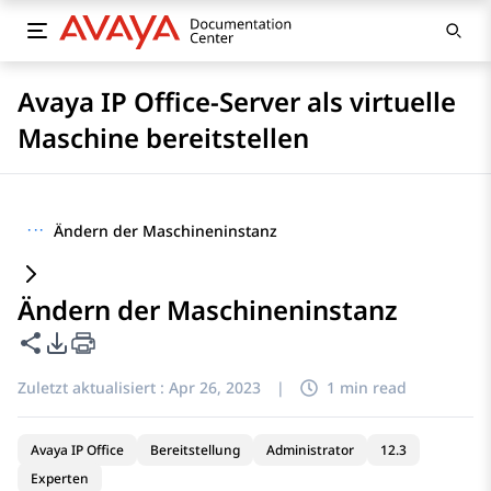
Avaya IP Office-Server als virtuelle
Maschine bereitstellen
···
Ändern der Maschineninstanz
Ändern der Maschineninstanz
Diese Seite teilen
PDF-Exportoptionen
Zuletzt aktualisiert :
Apr 26, 2023
|
1 min read
Avaya IP Office
Bereitstellung
Administrator
12.3
Experten