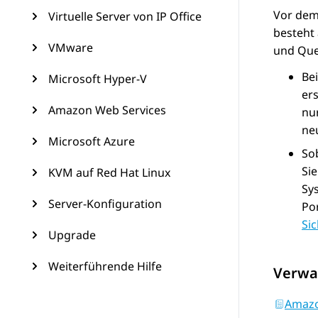
Vor dem
Virtuelle Server von IP Office
besteht 
VMware
und Quel
Be
Microsoft Hyper-V
ers
Amazon Web Services
nur
ne
Microsoft Azure
So
Sie
KVM auf Red Hat Linux
Sy
Server-Konfiguration
Po
Si
Upgrade
Weiterführende Hilfe
Verwa
Amazo