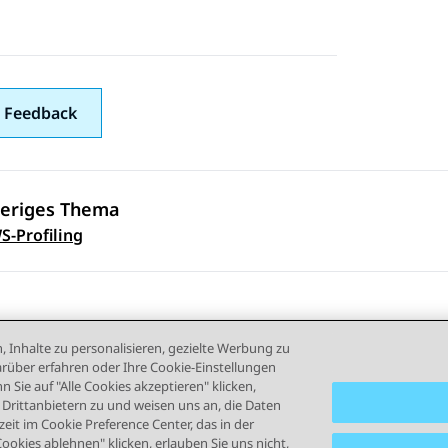
 Feedback
eriges Thema
ennavigation
S-Profiling
, Inhalte zu personalisieren, gezielte Werbung zu
rüber erfahren oder Ihre Cookie-Einstellungen
 Sie auf "Alle Cookies akzeptieren" klicken,
rittanbietern zu und weisen uns an, die Daten
eit im Cookie Preference Center, das in der
ngsbedingungen
Datenschutz
Cookie-Richtlinie
Marken
B
Cookies ablehnen" klicken, erlauben Sie uns nicht,