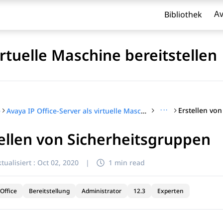
Bibliothek
Av
irtuelle Maschine bereitstellen
···
Erstellen vo
e
Avaya IP Office-Server als virtuelle Maschine bereitstellen
ellen von Sicherheitsgruppen
l zu filtern.
tualisiert :
Oct 02, 2020
|
1 min read
Office
Bereitstellung
Administrator
12.3
Experten