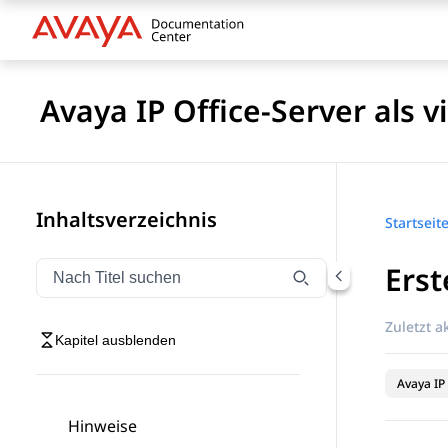
Avaya IP Office-Server als v
Inhaltsverzeichnis
Startseit
Erst
Navigation nach Titel filtern
Geben Sie Text ein, um Navigationselemente nach Tite
Zuletzt ak
Kapitel ausblenden
Avaya IP 
Hinweise