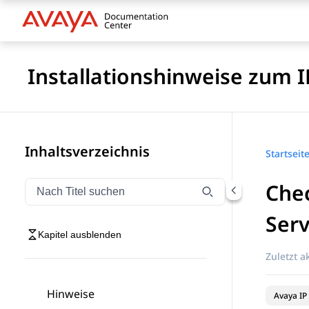
Installationshinweise zum I
Inhaltsverzeichnis
Startseit
Chec
Navigation nach Titel filtern
Geben Sie Text ein, um Navigationselemente nach Tite
Serv
Kapitel ausblenden
Zuletzt ak
Hinweise
Avaya IP 