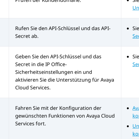
Prüfen der Kundendomäne.
Si
Un
Rufen Sie den API-Schlüssel und das API-
Si
Secret ab.
Se
Geben Sie den API-Schlüssel und das
Si
Secret in die
IP Office
-
Se
Sicherheitseinstellungen ein und
aktivieren Sie die Unterstützung für
Avaya
Cloud Services
.
Fahren Sie mit der Konfiguration der
Av
gewünschten Funktionen von
Avaya Cloud
ko
Services
fort.
Un
ko