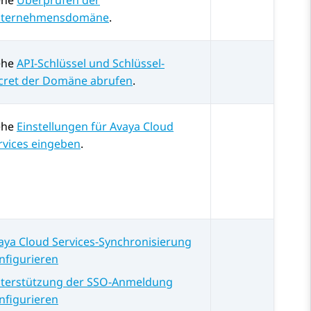
ehe
Überprüfen der
ternehmensdomäne
.
ehe
API-Schlüssel und Schlüssel-
cret der Domäne abrufen
.
ehe
Einstellungen für Avaya Cloud
rvices eingeben
.
aya Cloud Services-Synchronisierung
nfigurieren
terstützung der SSO-Anmeldung
nfigurieren