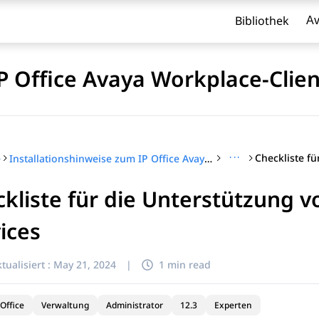
Bibliothek
Av
P Office Avaya Workplace-Clien
···
e
Installationshinweise zum IP Office Avaya Workplace-Client
kliste für die Unterstützung 
l zu filtern.
ices
tualisiert :
May 21, 2024
|
1 min read
Office
Verwaltung
Administrator
12.3
Experten