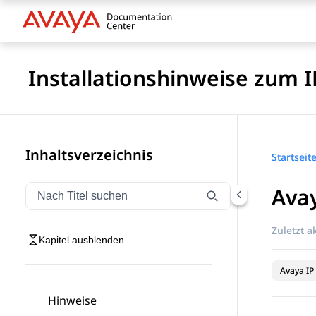
Installationshinweise zum I
Inhaltsverzeichnis
Startseit
Avay
Navigation nach Titel filtern
Geben Sie Text ein, um Navigationselemente nach Tite
Zuletzt ak
Kapitel ausblenden
Avaya IP 
Hinweise