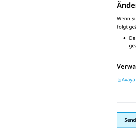
Änder
Wenn S
folgt ge
De
ge
Verwa
Avaya
Send