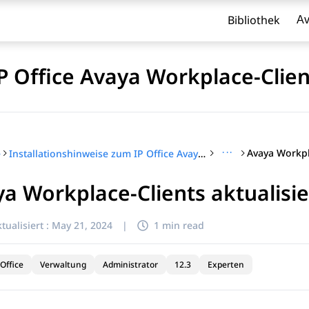
Bibliothek
Av
P Office Avaya Workplace-Clien
···
e
Installationshinweise zum IP Office Avaya Workplace-Client
a Workplace-Clients aktualisi
l zu filtern.
tualisiert :
May 21, 2024
|
1 min read
Office
Verwaltung
Administrator
12.3
Experten