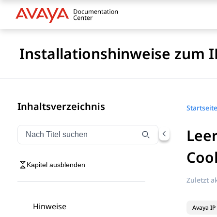
Installationshinweise zum I
Inhaltsverzeichnis
Startseit
Leer
Navigation nach Titel filtern
Geben Sie Text ein, um Navigationselemente nach Tite
Coo
Kapitel ausblenden
Zuletzt ak
Hinweise
Avaya IP 