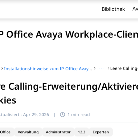
Bibliothek
Av
P Office Avaya Workplace-Clien
···
e
Installationshinweise zum IP Office Avaya Workplace-Client
e Calling-Erweiterung/Aktivier
l zu filtern.
kies
tualisiert :
Apr 29, 2026
|
1 min read
Office
Verwaltung
Administrator
12.3
Experten