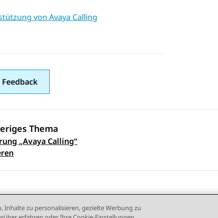
stützung von Avaya Calling
 Feedback
eriges Thema
rung „Avaya Calling“
ennavigation
eren
, Inhalte zu personalisieren, gezielte Werbung zu
rüber erfahren oder Ihre Cookie-Einstellungen