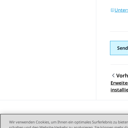
Unter
Send
Vorh
Erweite
Them
installi
Wir verwenden Cookies, um Ihnen ein optimales Surferlebnis zu bieten
schalten und den Website-Verkehr zu analysieren. Sie können mehr da