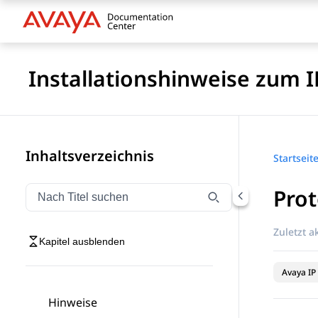
Installationshinweise zum I
Inhaltsverzeichnis
Startseit
Pro
Navigation nach Titel filtern
Geben Sie Text ein, um Navigationselemente nach Tite
Zuletzt ak
Kapitel ausblenden
Avaya IP 
Hinweise