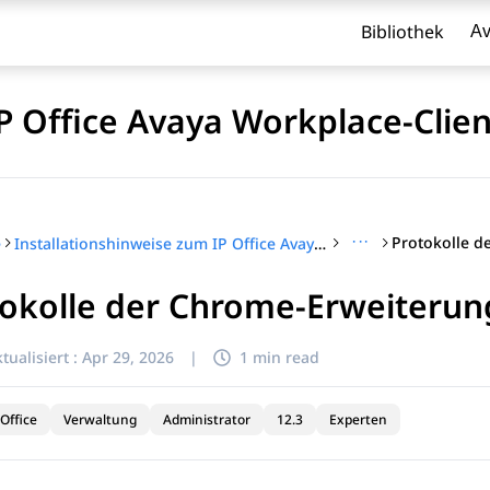
Bibliothek
Av
P Office Avaya Workplace-Clien
···
e
Installationshinweise zum IP Office Avaya Workplace-Client
tokolle der Chrome-Erweiterun
l zu filtern.
tualisiert :
Apr 29, 2026
|
1 min read
Office
Verwaltung
Administrator
12.3
Experten