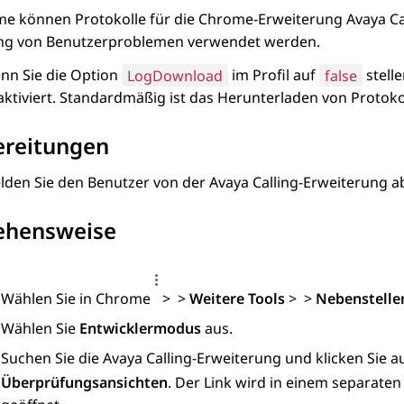
me können Protokolle für die Chrome-Erweiterung Avaya Cal
g von Benutzerproblemen verwendet werden.
nn Sie die Option
LogDownload
im Profil auf
false
stell
ktiviert. Standardmäßig ist das Herunterladen von Protokol
ereitungen
lden Sie den Benutzer von der Avaya Calling-Erweiterung a
ehensweise
Wählen Sie in Chrome
>
>
Weitere Tools
>
>
Nebenstelle
Wählen Sie
Entwicklermodus
aus.
Suchen Sie die Avaya Calling-Erweiterung und klicken Sie 
Überprüfungsansichten
. Der Link wird in einem separate