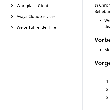
In Chro
Workplace-Client
Behebun
Avaya Cloud Services
We
dea
Weiterführende Hilfe
Vorb
Me
Vorg