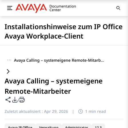
Installationshinweise zum IP Office
Avaya Workplace-Client
···
Avaya Calling – systemeigene Remote-Mitarbeiter
Avaya Calling – systemeigene
Remote-Mitarbeiter
Diese Seite teilen
PDF-Exportoptionen
Zuletzt aktualisiert :
Apr 29, 2026
|
1 min read
Avaya IP Office
Verwaltung
Administrator
12.3