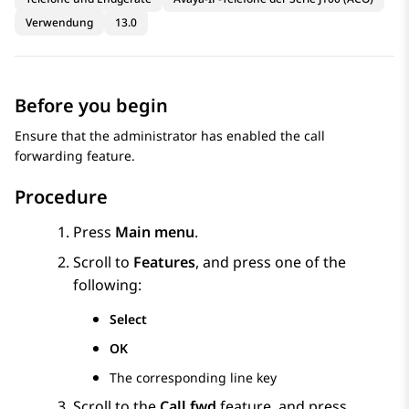
Verwendung
13.0
Before you begin
Ensure that the administrator has enabled the call
forwarding feature.
Procedure
Press
Main menu
.
Scroll to
Features
, and press one of the
following:
Select
OK
The corresponding line key
Scroll to the
Call fwd
feature, and press