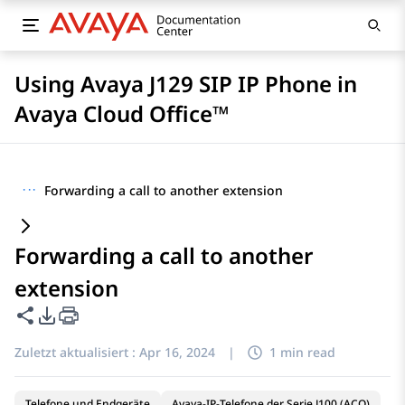
Using Avaya J129 SIP IP Phone in
Avaya Cloud Office™
···
Forwarding a call to another extension
Forwarding a call to another
extension
Diese Seite teilen
PDF-Exportoptionen
Zuletzt aktualisiert :
Apr 16, 2024
|
1 min read
Telefone und Endgeräte
Avaya-IP-Telefone der Serie J100 (ACO)