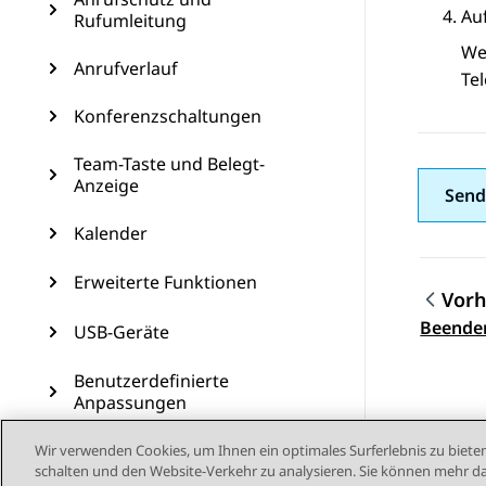
Au
Rufumleitung
We
Anrufverlauf
Te
Konferenzschaltungen
Team-Taste und Belegt-
Anzeige
Send
Kalender
Erweiterte Funktionen
Vorh
Them
Beenden
USB-Geräte
Benutzerdefinierte
Anpassungen
Telefonaktualisierung
Wir verwenden Cookies, um Ihnen ein optimales Surferlebnis zu bieten
schalten und den Website-Verkehr zu analysieren. Sie können mehr da