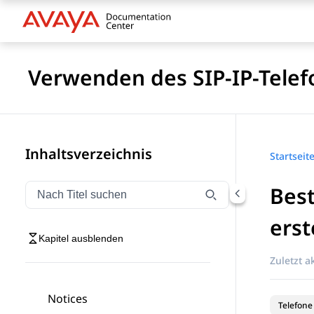
Verwenden des SIP-IP-Telef
Inhaltsverzeichnis
Startseit
Best
Navigation nach Titel filtern
Geben Sie Text ein, um Navigationselemente nach Tite
erst
Kapitel ausblenden
Zuletzt ak
Notices
Telefone