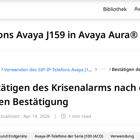
Bibliothek
Av
ons Avaya J159 in Avaya Aura®
···
e
Verwenden des SIP-IP-Telefons Avaya J159 in Avaya Aura®
ätigen des Krisenalarms nach 
l zu filtern.
en Bestätigung
tualisiert :
Apr 14, 2026
|
1 min read
 und Endgeräte
Avaya-IP-Telefone der Serie J100 (ACO)
Verwendung