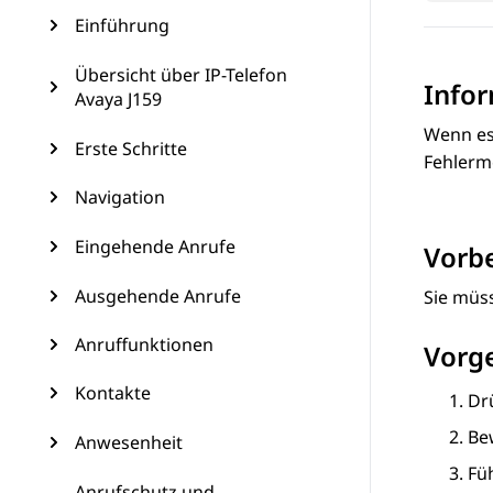
Einführung
Übersicht über IP-Telefon
Info
Avaya J159
Wenn es 
Erste Schritte
Fehlerm
Navigation
Eingehende Anrufe
Vorb
Ausgehende Anrufe
Sie müs
Anruffunktionen
Vorg
Kontakte
Dr
Be
Anwesenheit
Fü
Anrufschutz und