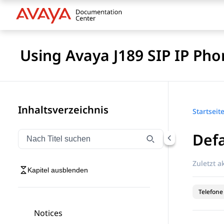
Using Avaya J189 SIP IP Pho
Inhaltsverzeichnis
Startseit
Defa
Navigation nach Titel filtern
Geben Sie Text ein, um Navigationselemente nach Tite
Zuletzt ak
Kapitel ausblenden
Telefone
Notices