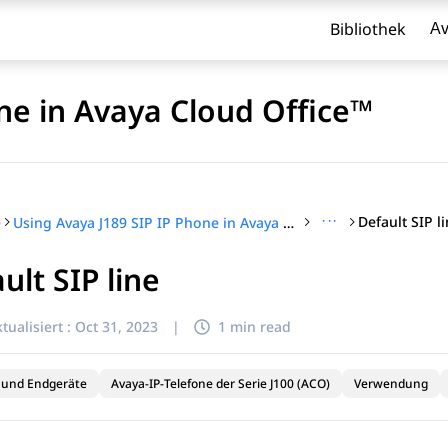
Bibliothek
Av
ne in Avaya Cloud Office™
···
Default SIP l
e
Using Avaya J189 SIP IP Phone in Avaya Cloud Office™
ult SIP line
l zu filtern.
tualisiert :
Oct 31, 2023
|
1 min read
 und Endgeräte
Avaya-IP-Telefone der Serie J100 (ACO)
Verwendung