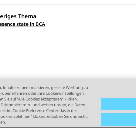
eriges Thema
sence state in BCA
ennavigation
, Inhalte zu personalisieren, gezielte Werbung zu
rüber erfahren oder Ihre Cookie-Einstellungen
 Sie auf "Alle Cookies akzeptieren" klicken,
rittanbietern zu und weisen uns an, die Daten
eit im Cookie Preference Center, das in der
Cookies ablehnen" klicken, erlauben Sie uns nicht,
zen.
ngsbedingungen
Datenschutz
Cookie-Richtlinie
Marken
B