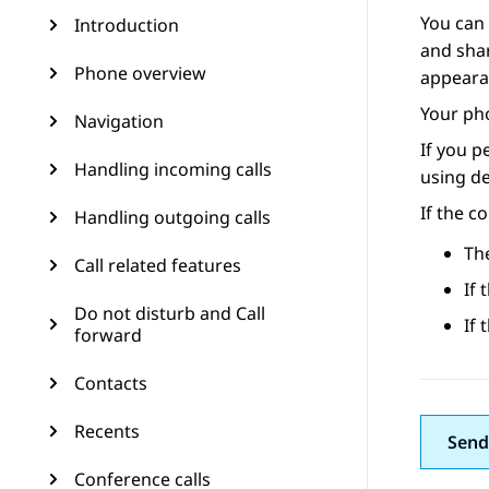
You can 
Introduction
and shar
Phone overview
appearan
Your pho
Navigation
If you p
Handling incoming calls
using de
If the c
Handling outgoing calls
The
Call related features
If 
Do not disturb and Call
If 
forward
Contacts
Recents
Send
Conference calls