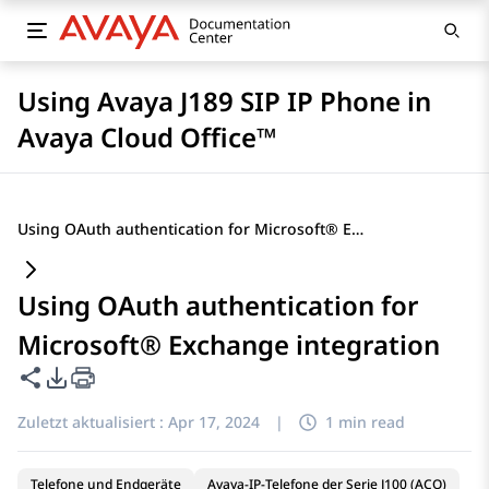
Using Avaya J189 SIP IP Phone in
Avaya Cloud Office™
Using OAuth authentication for Microsoft® Exchange integration
Using OAuth authentication for
Microsoft® Exchange integration
Diese Seite teilen
PDF-Exportoptionen
Zuletzt aktualisiert :
Apr 17, 2024
|
1 min read
Telefone und Endgeräte
Avaya-IP-Telefone der Serie J100 (ACO)