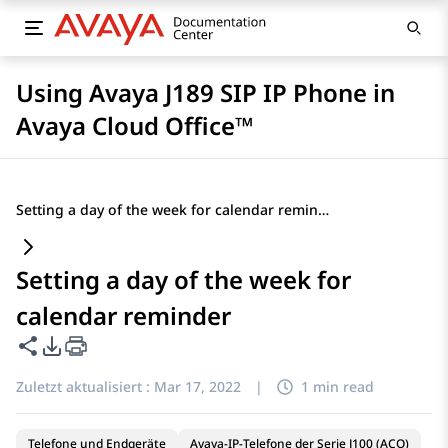
Using Avaya J189 SIP IP Phone in
Avaya Cloud Office™
Setting a day of the week for calendar reminder
Setting a day of the week for
calendar reminder
Diese Seite teilen
PDF-Exportoptionen
Zuletzt aktualisiert :
Mar 17, 2022
|
1 min read
Telefone und Endgeräte
Avaya-IP-Telefone der Serie J100 (ACO)