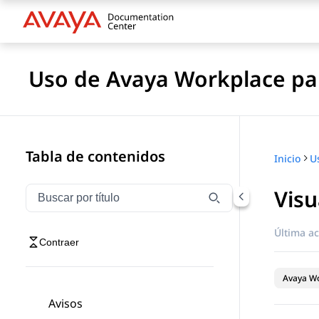
Uso de Avaya Workplace pa
Tabla de contenidos
Inicio
Visu
Filtrar navegación por título
Escriba para filtrar los elementos de navegación por 
Última ac
Contraer
Avaya Wo
Avisos