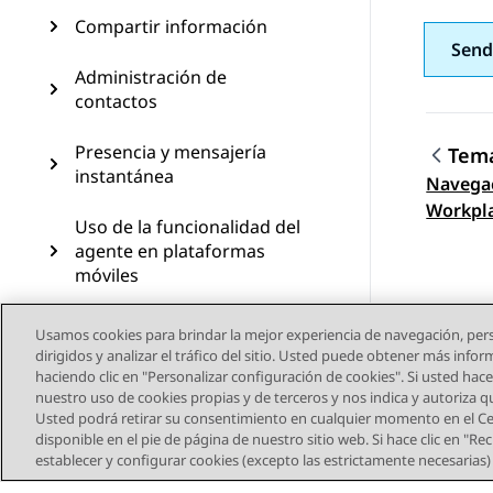
Compartir información
Send
Administración de
contactos
Presencia y mensajería
Tema
instantánea
Navega
Nave
Workpl
Uso de la funcionalidad del
agente en plataformas
móviles
Uso del módulo de botones
Usamos cookies para brindar la mejor experiencia de navegación, pers
y la funcionalidad del
dirigidos y analizar el tráfico del sitio. Usted puede obtener más info
agente en la plataforma
haciendo clic en "Personalizar configuración de cookies". Si usted hace 
Windows
nuestro uso de cookies propias y de terceros y nos indica y autoriza 
Usted podrá retirar su consentimiento en cualquier momento en el Cen
Uso de Avaya Calling para
disponible en el pie de página de nuestro sitio web. Si hace clic en "R
Microsoft Teams
establecer y configurar cookies (excepto las estrictamente necesarias