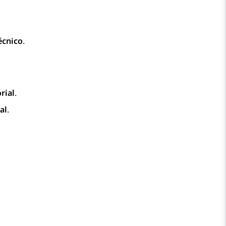
écnico
.
rial
.
al
.