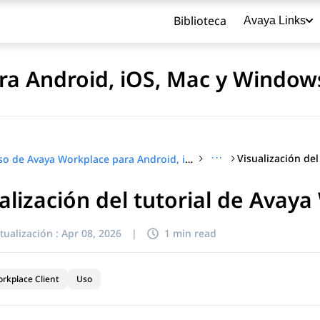
Biblioteca
Avaya Links
ra Android, iOS, Mac y Window
···
Uso de Avaya Workplace para Android, iOS, Mac y Windows
alización del tutorial de Avay
título
tualización :
Apr 08, 2026
|
1 min read
rkplace Client
Uso