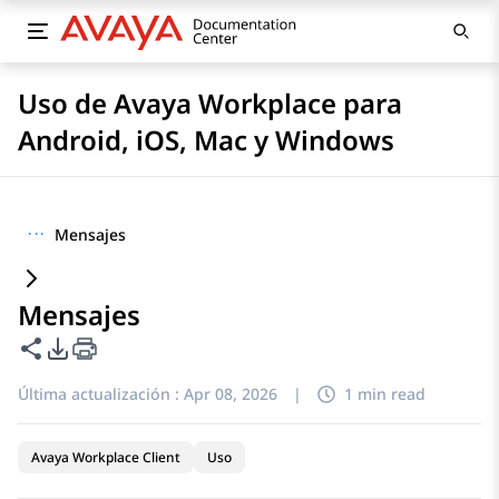
Uso de Avaya Workplace para
Android, iOS, Mac y Windows
···
Mensajes
Mensajes
Compartir esta página
Opciones de exportación de PDF
Última actualización :
Apr 08, 2026
|
1 min read
Avaya Workplace Client
Uso