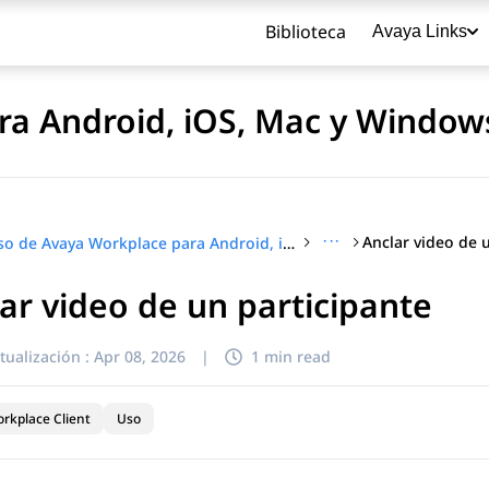
Biblioteca
Avaya Links
ra Android, iOS, Mac y Window
···
Anclar video de 
Uso de Avaya Workplace para Android, iOS, Mac y Windows
ar video de un participante
título
tualización :
Apr 08, 2026
|
1 min read
rkplace Client
Uso