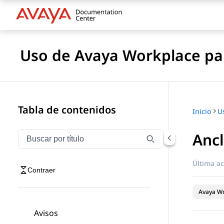
Uso de Avaya Workplace pa
Tabla de contenidos
Inicio
Ancl
Filtrar navegación por título
Escriba para filtrar los elementos de navegación por 
Última ac
Contraer
Avaya Wo
Avisos