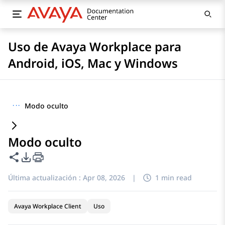
Uso de Avaya Workplace para
Android, iOS, Mac y Windows
···
Modo oculto
Modo oculto
Compartir esta página
Opciones de exportación de PDF
Última actualización :
Apr 08, 2026
|
1 min read
Avaya Workplace Client
Uso