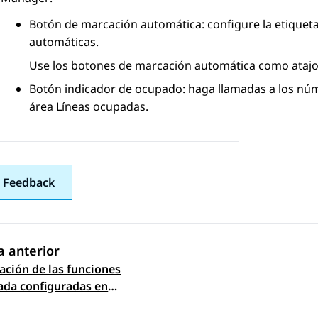
Botón de marcación automática: configure la etiquet
automáticas
.
Use los botones de marcación automática como atajos 
Botón indicador de ocupado: haga llamadas a los núm
área
Líneas ocupadas
.
 Feedback
 anterior
zación de las funciones
gación de tema
ada configuradas en
s móviles