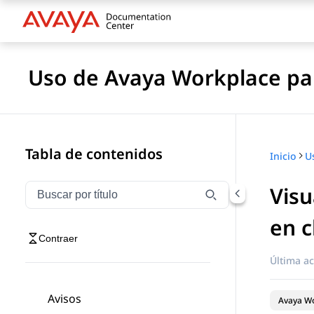
Uso de Avaya Workplace pa
Tabla de contenidos
Inicio
Visu
Filtrar navegación por título
Escriba para filtrar los elementos de navegación por 
en c
Contraer
Última ac
Avisos
Avaya Wo