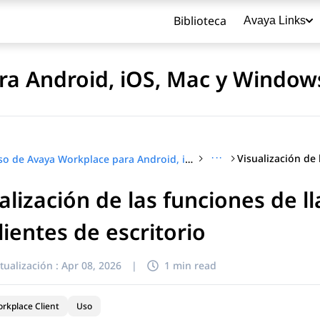
Biblioteca
Avaya Links
ra Android, iOS, Mac y Window
···
Uso de Avaya Workplace para Android, iOS, Mac y Windows
alización de las funciones de 
título
lientes de escritorio
tualización :
Apr 08, 2026
|
1 min read
rkplace Client
Uso