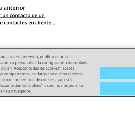
 anterior
r un contacto de un
gación de tema
e contactos en clientes
itorio
onalizar el contenido, publicar anuncios
rmación o personalizar la configuración de cookies
clic en "Aceptar todas las cookies", acepta
que compartamos los datos con dichos terceros.
tro de preferencia de cookies, que está
echazar todas las cookies", usted no nos permite
) en su navegador.