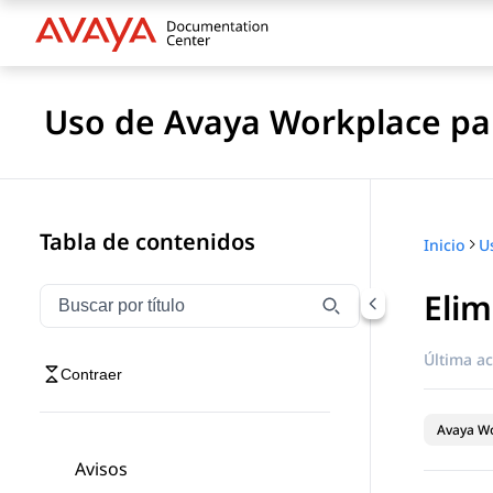
Uso de Avaya Workplace pa
Tabla de contenidos
Inicio
Elim
Filtrar navegación por título
Escriba para filtrar los elementos de navegación por 
Última ac
Contraer
Avaya Wo
Avisos