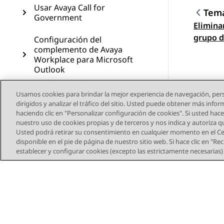
Usar Avaya Call for
Tema
Government
Elimina
Nave
grupo d
Configuración del
complemento de Avaya
de escr
Workplace para Microsoft
Outlook
Configuración manual de
Usamos cookies para brindar la mejor experiencia de navegación, pers
los ajustes de Avaya
dirigidos y analizar el tráfico del sitio. Usted puede obtener más info
haciendo clic en "Personalizar configuración de cookies". Si usted hace 
Workplace
nuestro uso de cookies propias y de terceros y nos indica y autoriza 
Usted podrá retirar su consentimiento en cualquier momento en el Cen
Desinstalación y
disponible en el pie de página de nuestro sitio web. Si hace clic en "R
actualización del cliente
establecer y configurar cookies (excepto las estrictamente necesarias
Avaya Workplace
Solución de problemas
Recursos
Glosario