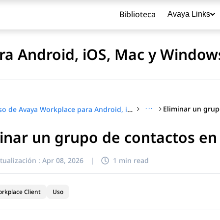
Biblioteca
Avaya Links
ra Android, iOS, Mac y Window
···
Uso de Avaya Workplace para Android, iOS, Mac y Windows
inar un grupo de contactos en 
título
tualización :
Apr 08, 2026
|
1 min read
rkplace Client
Uso