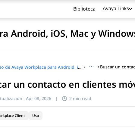
Biblioteca
Avaya Links
ra Android, iOS, Mac y Window
···
Uso de Avaya Workplace para Android, iOS, Mac y Windows
ar un contacto en clientes móv
título
tualización :
Apr 08, 2026
|
2 min read
rkplace Client
Uso