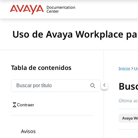
Uso de Avaya Workplace pa
Tabla de contenidos
Inicio
Busc
Filtrar navegación por título
Escriba para filtrar los elementos de navegación por 
Última ac
Contraer
Avaya Wo
Avisos