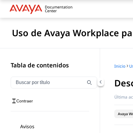
Uso de Avaya Workplace pa
Tabla de contenidos
Inicio
Desc
Filtrar navegación por título
Escriba para filtrar los elementos de navegación por 
Última ac
Contraer
Avaya Wo
Avisos