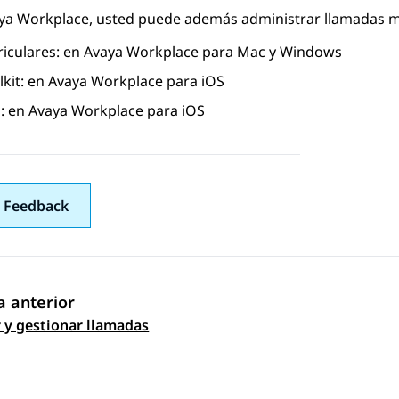
ya Workplace
, usted puede además administrar llamadas m
riculares: en
Avaya Workplace
para Mac
y Windows
lkit: en
Avaya Workplace
para iOS
i: en
Avaya Workplace
para iOS
 Feedback
 anterior
gación de tema
r y gestionar llamadas