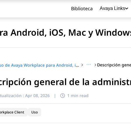
Biblioteca
Avaya Links
ra Android, iOS, Mac y Window
···
Uso de Avaya Workplace para Android, iOS, Mac y Windows
ripción general de la adminis
título
tualización :
Apr 08, 2026
|
1 min read
rkplace Client
Uso