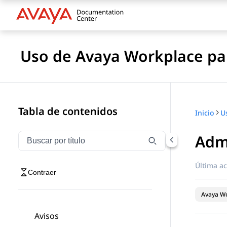
Uso de Avaya Workplace pa
Tabla de contenidos
Inicio
Admi
Filtrar navegación por título
Escriba para filtrar los elementos de navegación por 
Última ac
Contraer
Avaya Wo
Avisos