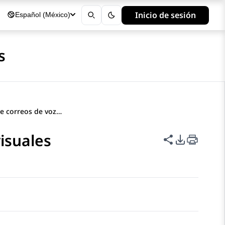
Inicio de sesión
Español (México)
s
Administración de correos de voz visuales
isuales
Compartir e
Opciones 