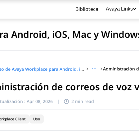
Biblioteca
Avaya Links
ra Android, iOS, Mac y Window
···
Uso de Avaya Workplace para Android, iOS, Mac y Windows
nistración de correos de voz v
título
tualización :
Apr 08, 2026
|
2 min read
rkplace Client
Uso