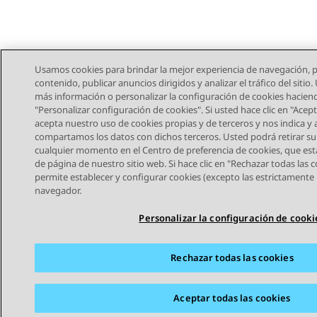
Usamos cookies para brindar la mejor experiencia de navegación, p
contenido, publicar anuncios dirigidos y analizar el tráfico del siti
más información o personalizar la configuración de cookies haciend
"Personalizar configuración de cookies". Si usted hace clic en "Acept
acepta nuestro uso de cookies propias y de terceros y nos indica y 
compartamos los datos con dichos terceros. Usted podrá retirar s
cualquier momento en el Centro de preferencia de cookies, que está
de página de nuestro sitio web. Si hace clic en "Rechazar todas las 
STAY CONNECTED
permite establecer y configurar cookies (excepto las estrictamente 
navegador.
Personalizar la configuración de cooki
Rechazar todas las cookies
Mapa del sitio
Condiciones de Uso
Privacidad
Política 
Marcas registradas
Accesibilidad
Aceptar todas las cookies
© 2026 Avaya LLC