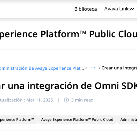
Biblioteca
Avaya Links
perience Platform™ Public Clo
···
Administración de Avaya Experience Platform™ Public Cloud
r una integración de Omni SD
título
tualización :
Mar 11, 2025
|
3 min read
perience Platform™
Avaya Experience Platform™ Public Cloud
Administ