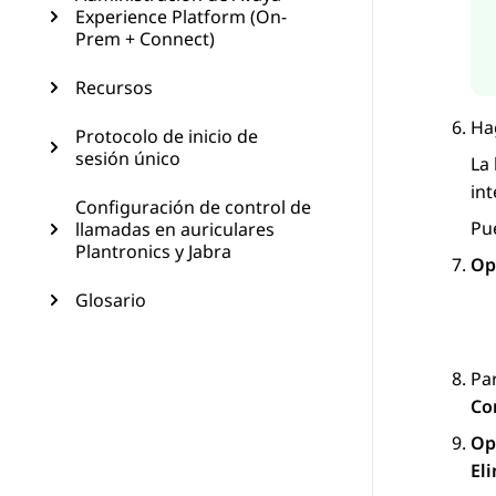
Experience Platform (On-
Prem + Connect)
Recursos
Ha
Protocolo de inicio de
sesión único
La 
in
Configuración de control de
Pu
llamadas en auriculares
Plantronics y Jabra
Op
Glosario
Par
Co
Op
El