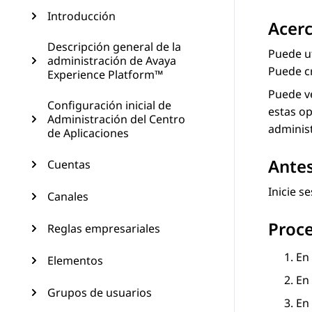
Introducción
Acerc
Descripción general de la
Puede ut
administración de Avaya
Puede cr
Experience Platform™
Puede ve
Configuración inicial de
estas op
Administración del Centro
administ
de Aplicaciones
Ante
Cuentas
Inicie s
Canales
Proc
Reglas empresariales
En 
Elementos
En
Grupos de usuarios
En