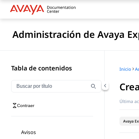
Administración de Avaya Ex
Tabla de contenidos
Inicio
Crea
Filtrar navegación por título
Escriba para filtrar los elementos de navegación por 
Última ac
Contraer
Avaya Ex
Avisos