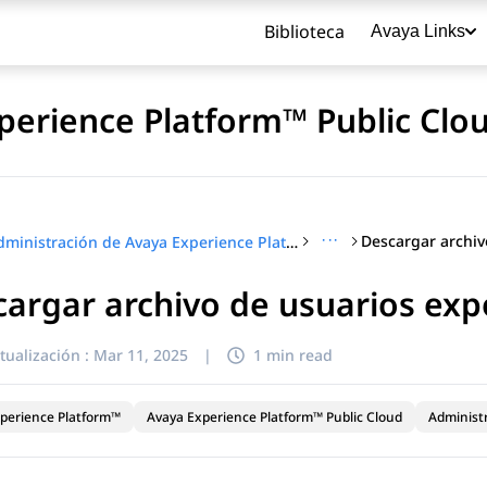
Biblioteca
Avaya Links
perience Platform™ Public Clo
···
Administración de Avaya Experience Platform™ Public Cloud
argar archivo de usuarios ex
título
tualización :
Mar 11, 2025
|
1 min read
perience Platform™
Avaya Experience Platform™ Public Cloud
Administ