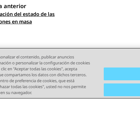
 anterior
zación del estado de las
gación de tema
ones en masa
onalizar el contenido, publicar anuncios
rmación o personalizar la configuración de cookies
clic en "Aceptar todas las cookies", acepta
que compartamos los datos con dichos terceros.
tro de preferencia de cookies, que está
echazar todas las cookies", usted no nos permite
) en su navegador.