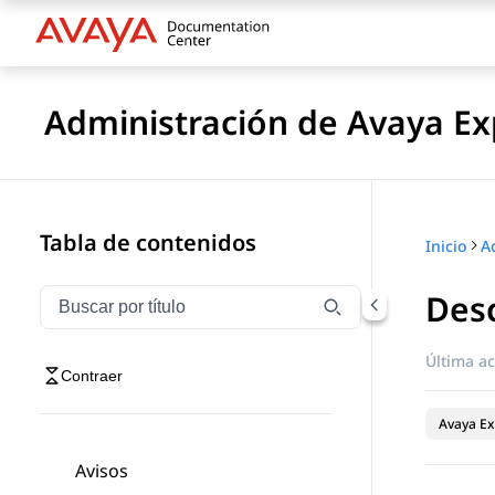
Administración de Avaya Ex
Tabla de contenidos
Inicio
Desc
Filtrar navegación por título
Escriba para filtrar los elementos de navegación por 
Última ac
Contraer
Avaya Ex
Avisos