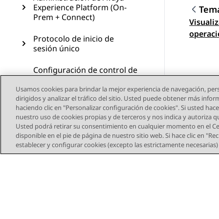
Experience Platform (On-
Tema
Prem + Connect)
Visuali
Nave
operaci
Protocolo de inicio de
sesión único
Configuración de control de
llamadas en auriculares
Plantronics y Jabra
Usamos cookies para brindar la mejor experiencia de navegación, pers
dirigidos y analizar el tráfico del sitio. Usted puede obtener más info
haciendo clic en "Personalizar configuración de cookies". Si usted hace 
Glosario
nuestro uso de cookies propias y de terceros y nos indica y autoriza 
Usted podrá retirar su consentimiento en cualquier momento en el Cen
Recursos
disponible en el pie de página de nuestro sitio web. Si hace clic en "R
establecer y configurar cookies (excepto las estrictamente necesarias