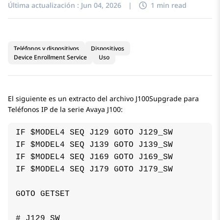
Última actualización :
Jun 04, 2026
|
1 min read
Teléfonos y dispositivos
Dispositivos
Device Enrollment Service
Uso
El siguiente es un extracto del archivo J100Supgrade para
Teléfonos IP de la serie
Avaya J100
:
IF $MODEL4 SEQ J129 GOTO J129_SW

IF $MODEL4 SEQ J139 GOTO J139_SW

IF $MODEL4 SEQ J169 GOTO J169_SW

IF $MODEL4 SEQ J179 GOTO J179_SW

GOTO GETSET

# J129_SW
