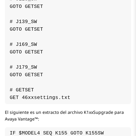
GOTO GETSET

# J139_SW

GOTO GETSET

# J169_SW

GOTO GETSET

# J179_SW

GOTO GETSET

# GETSET

El siguiente es un extracto del archivo K1xxSupgrade para
Avaya Vantage™
:
IF $MODEL4 SEQ K155 GOTO K155SW
