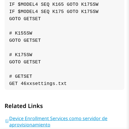
IF $MODEL4 SEQ K165 GOTO K175SW

IF $MODEL4 SEQ K175 GOTO K175SW

GOTO GETSET

# K155SW

GOTO GETSET

# K175SW

GOTO GETSET

# GETSET

Related Links
Device Enrollment Services como servidor de
aprovisionamiento