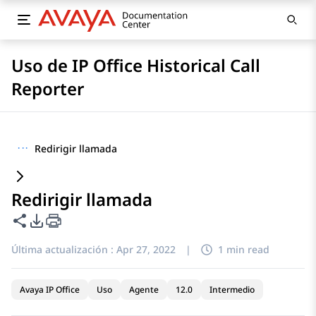
Uso de IP Office Historical Call
Reporter
···
Redirigir llamada
Redirigir llamada
Compartir esta página
Opciones de exportación de PDF
Última actualización :
Apr 27, 2022
|
1 min read
Avaya IP Office
Uso
Agente
12.0
Intermedio