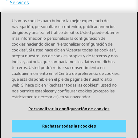
Services
Usamos cookies para brindar la mejor experiencia de
navegación, personalizar el contenido, publicar anuncios
dirigidos y analizar el tráfico del sitio. Usted puede obtener
más información o personalizar la configuración de
Send Feedback
cookies haciendo clic en "Personalizar configuración de
cookies". Si usted hace clic en "Aceptar todas las cookies",
acepta nuestro uso de cookies propias y de terceros y nos
indica y autoriza que compartamos los datos con dichos
Tema anterior
Tema siguiente
terceros. Usted podrá retirar su consentimiento en
Navegación de tema
cualquier momento en el Centro de preferencia de cookies,
que está disponible en el pie de página de nuestro sitio
web. Si hace clic en "Rechazar todas las cookies", usted no
STAY CONNECTED
nos permite establecer y configurar cookies (excepto las
estrictamente necesarias) en su navegador.
Personalizar la configuración de cookies
Rechazar todas las cookies
Mapa del sitio
Condiciones de Uso
Privacidad