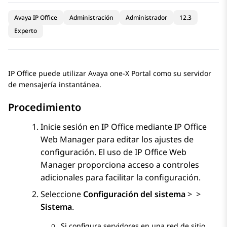
Avaya IP Office
Administración
Administrador
12.3
Experto
IP Office
puede utilizar
Avaya one-X Portal
como su servidor
de mensajería instantánea.
Procedimiento
Inicie sesión en
IP Office
mediante
IP Office
Web Manager
para editar los ajustes de
configuración. El uso de
IP Office Web
Manager
proporciona acceso a controles
adicionales para facilitar la configuración.
Seleccione
Configuración del sistema
>
>
Sistema
.
Si configura servidores en una red de sitio