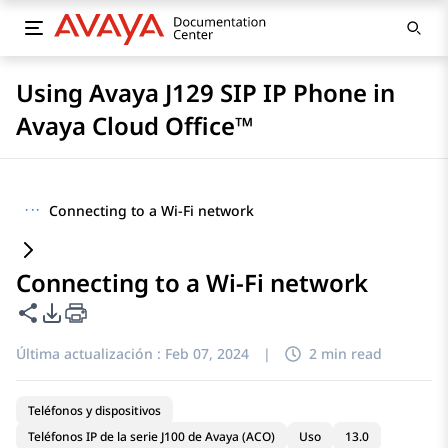
Using Avaya J129 SIP IP Phone in
Avaya Cloud Office™
···
Connecting to a Wi-Fi network
Connecting to a Wi-Fi network
Compartir esta página
Opciones de exportación de PDF
Última actualización :
Feb 07, 2024
|
2 min read
Teléfonos y dispositivos
Teléfonos IP de la serie J100 de Avaya (ACO)
Uso
13.0